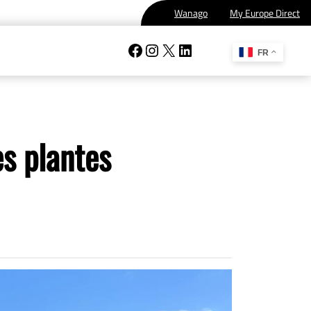
Wanago
My Europe Direct
Facebook
Instagram
X
LinkedIn
FR
es plantes