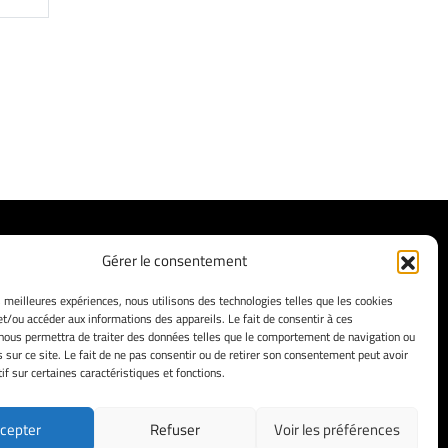
Facebook
Instagram
X
LinkedIn
Gérer le consentement
Mentions Légales
es meilleures expériences, nous utilisons des technologies telles que les cookies
et/ou accéder aux informations des appareils. Le fait de consentir à ces
Politique de confidentialité
nous permettra de traiter des données telles que le comportement de navigation ou
Tous droits réservés
s sur ce site. Le fait de ne pas consentir ou de retirer son consentement peut avoir
if sur certaines caractéristiques et fonctions.
cepter
Refuser
Voir les préférences