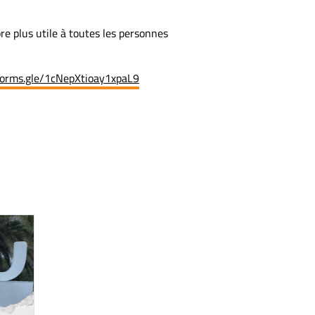
re plus utile à toutes les personnes
/forms.gle/1cNepXtioay1xpaL9