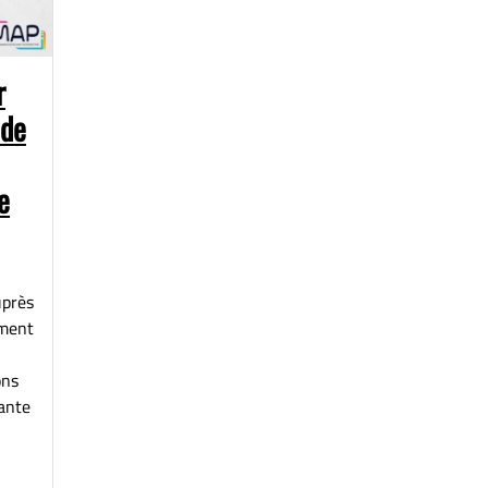
r
 de
e
uprès
mment
ons
ante