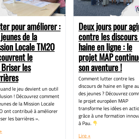
ter pour améliorer :
Deux jours pour agi
 jeunes de la
contre les discours
ssion Locale TM2O
haine en ligne : le
ouvrent le
projet MAP continu
 Briser les
son aventure !
rières
Comment lutter contre les
discours de haine en ligne a
uand le jeu devient un outil
des jeunes ? Découvrez co
clusion ! Découvrez comment
le projet européen MAP
jeunes de la Mission Locale
transforme les idées en acti
 ont contribué à améliorer
grâce à une formation innov
ser les barrières ».
à Pau.
 +
Lire +