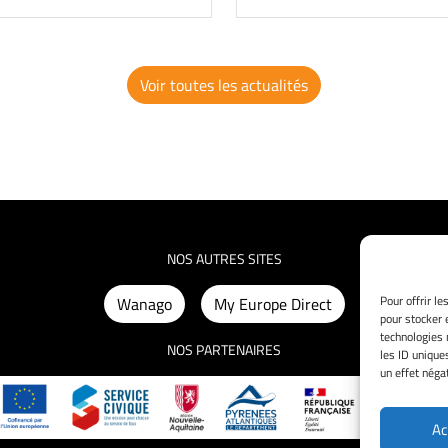
Voir toutes les actualités
NOS AUTRES SITES
Pour offrir l
Wanago
My Europe Direct
pour stocker 
technologies 
NOS PARTENAIRES
les ID unique
un effet négat
Ac