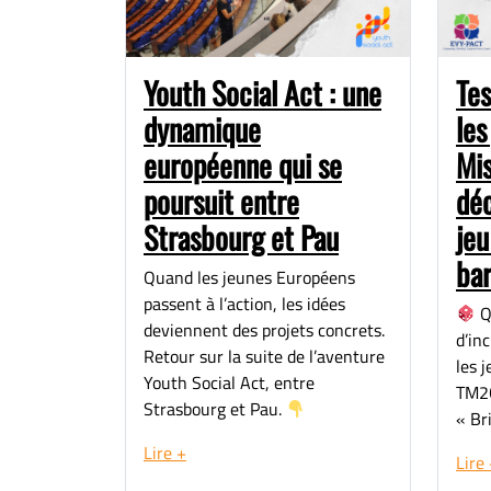
Youth Social Act : une
Tes
dynamique
les
européenne qui se
Mi
poursuit entre
déc
Strasbourg et Pau
jeu
bar
Quand les jeunes Européens
passent à l’action, les idées
Q
deviennent des projets concrets.
d’in
Retour sur la suite de l’aventure
les 
Youth Social Act, entre
TM2O
Strasbourg et Pau.
« Bri
Lire +
Lire