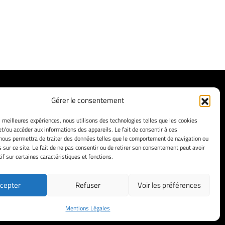
Facebook
Instagram
X
LinkedIn
Gérer le consentement
Mentions Légales
es meilleures expériences, nous utilisons des technologies telles que les cookies
et/ou accéder aux informations des appareils. Le fait de consentir à ces
Politique de confidentialité
nous permettra de traiter des données telles que le comportement de navigation ou
Tous droits réservés
s sur ce site. Le fait de ne pas consentir ou de retirer son consentement peut avoir
if sur certaines caractéristiques et fonctions.
cepter
Refuser
Voir les préférences
Mentions Légales