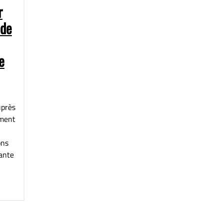
r
 de
e
uprès
mment
ons
ante