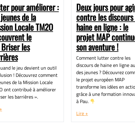
ter pour améliorer :
Deux jours pour agi
 jeunes de la
contre les discours
ssion Locale TM2O
haine en ligne : le
ouvrent le
projet MAP continu
 Briser les
son aventure !
rières
Comment lutter contre les
discours de haine en ligne a
uand le jeu devient un outil
des jeunes ? Découvrez co
clusion ! Découvrez comment
le projet européen MAP
jeunes de la Mission Locale
transforme les idées en acti
 ont contribué à améliorer
grâce à une formation innov
ser les barrières ».
à Pau.
 +
Lire +