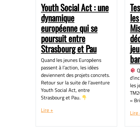
Youth Social Act : une
Tes
dynamique
les
européenne qui se
Mi
poursuit entre
déc
Strasbourg et Pau
jeu
bar
Quand les jeunes Européens
passent à l’action, les idées
Q
deviennent des projets concrets.
d’in
Retour sur la suite de l’aventure
les 
Youth Social Act, entre
TM2O
Strasbourg et Pau.
« Bri
Lire +
Lire