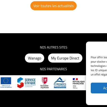
Voir toutes les actualités
NOS AUTRES SITES
Pour offrir l
Wanago
My Europe Direct
pour stocker 
technologies 
NOS PARTENAIRES
les ID unique
un effet négat
Ac