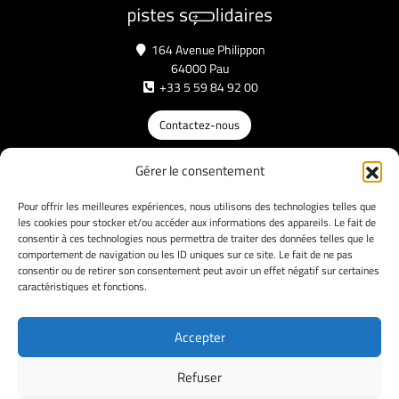
164 Avenue Philippon
64000 Pau
+33 5 59 84 92 00
Contactez-nous
NOS AUTRES SITES
Gérer le consentement
Wanago
My Europe Direct
Pour offrir les meilleures expériences, nous utilisons des technologies telles que
les cookies pour stocker et/ou accéder aux informations des appareils. Le fait de
consentir à ces technologies nous permettra de traiter des données telles que le
NOS PARTENAIRES
comportement de navigation ou les ID uniques sur ce site. Le fait de ne pas
consentir ou de retirer son consentement peut avoir un effet négatif sur certaines
caractéristiques et fonctions.
Facebook
Instagram
X
LinkedIn
Accepter
Refuser
Mentions Légales
Politique de confidentialité